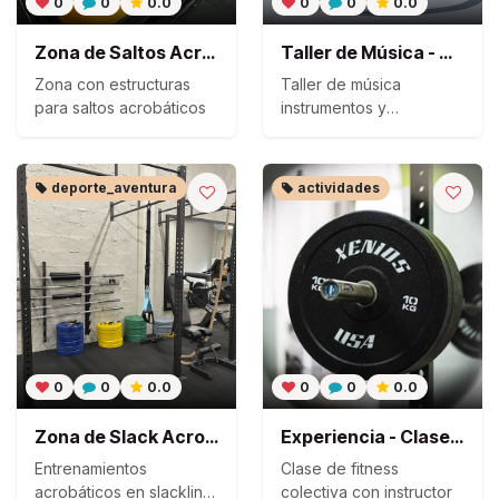
0
0
0.0
0
0
0.0
Zona de Saltos Acrobáticos - Parque
Taller de Música - Guanarteme
Zona con estructuras
Taller de música
para saltos acrobáticos
instrumentos y
composición
deporte_aventura
actividades
0
0
0.0
0
0
0.0
Zona de Slack Acrobática Avanzada
Experiencia - Clase de Fitness Grupal
Entrenamientos
Clase de fitness
acrobáticos en slackline
colectiva con instructor