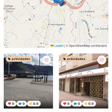
Leaflet
|
© OpenStreetMap contributors
actividades
actividades
0
0
0.0
0
0
0.0