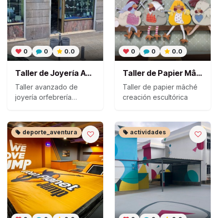
0
0
0.0
0
0
0.0
Taller de Joyería Avanzada
Taller de Papier Mâché
Taller avanzado de
Taller de papier mâché
joyería orfebrería
creación escultórica
metales
deporte_aventura
actividades